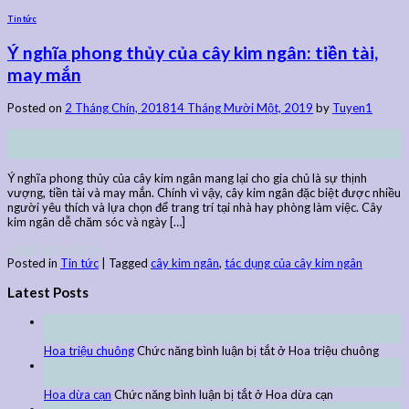
Tin tức
Ý nghĩa phong thủy của cây kim ngân: tiền tài,
may mắn
Posted on
2 Tháng Chín, 2018
14 Tháng Mười Một, 2019
by
Tuyen1
02
Th9
Ý nghĩa phong thủy của cây kim ngân mang lại cho gia chủ là sự thịnh
vượng, tiền tài và may mắn. Chính vì vậy, cây kim ngân đặc biệt được nhiều
người yêu thích và lựa chọn để trang trí tại nhà hay phòng làm việc. Cây
kim ngân dễ chăm sóc và ngày […]
Continue reading
→
Posted in
Tin tức
|
Tagged
cây kim ngân
,
tác dụng của cây kim ngân
Latest Posts
27
Th9
Hoa triệu chuông
Chức năng bình luận bị tắt
ở Hoa triệu chuông
27
Th9
Hoa dừa cạn
Chức năng bình luận bị tắt
ở Hoa dừa cạn