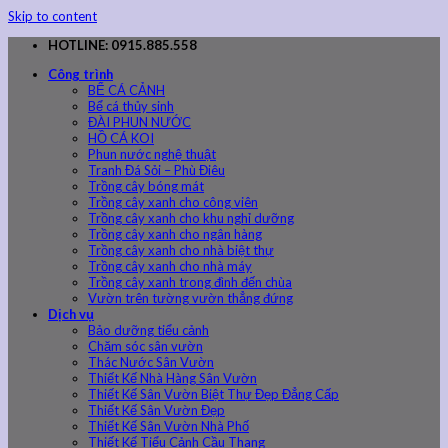
Skip to content
HOTLINE: 0915.885.558
Công trình
BỂ CÁ CẢNH
Bể cá thủy sinh
ĐÀI PHUN NƯỚC
HỒ CÁ KOI
Phun nước nghệ thuật
Tranh Đá Sỏi – Phù Điêu
Trồng cây bóng mát
Trồng cây xanh cho công viên
Trồng cây xanh cho khu nghỉ dưỡng
Trồng cây xanh cho ngân hàng
Trồng cây xanh cho nhà biệt thự
Trồng cây xanh cho nhà máy
Trồng cây xanh trong đình đến chùa
Vườn trên tường vườn thẳng đứng
Dịch vụ
Bảo dưỡng tiểu cảnh
Chăm sóc sân vườn
Thác Nước Sân Vườn
Thiết Kế Nhà Hàng Sân Vườn
Thiết Kế Sân Vườn Biệt Thự Đẹp Đẳng Cấp
Thiết Kế Sân Vườn Đẹp
Thiết Kế Sân Vườn Nhà Phố
Thiết Kế Tiểu Cảnh Cầu Thang