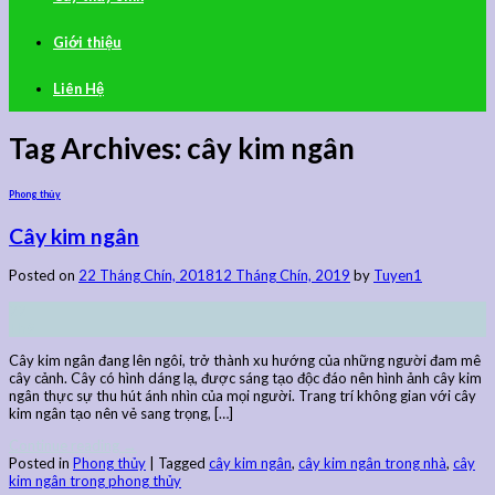
Giới thiệu
Liên Hệ
Tag Archives:
cây kim ngân
Phong thủy
Cây kim ngân
Posted on
22 Tháng Chín, 2018
12 Tháng Chín, 2019
by
Tuyen1
22
Th9
Cây kim ngân đang lên ngôi, trở thành xu hướng của những người đam mê
cây cảnh. Cây có hình dáng lạ, được sáng tạo độc đáo nên hình ảnh cây kim
ngân thực sự thu hút ánh nhìn của mọi người. Trang trí không gian với cây
kim ngân tạo nên vẻ sang trọng, […]
Continue reading
→
Posted in
Phong thủy
|
Tagged
cây kim ngân
,
cây kim ngân trong nhà
,
cây
kim ngân trong phong thủy