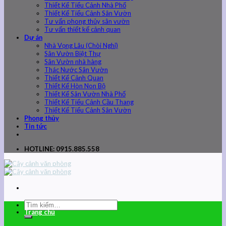
Thiết Kế Tiểu Cảnh Nhà Phố
Thiết Kế Tiểu Cảnh Sân Vườn
Tư vấn phong thủy sân vườn
Tư vấn thiết kế cảnh quan
Dự án
Nhà Vọng Lâu (Chòi Nghỉ)
Sân Vườn Biệt Thự
Sân Vườn nhà hàng
Thác Nước Sân Vườn
Thiết Kế Cảnh Quan
Thiết Kế Hòn Non Bộ
Thiết Kế Sân Vườn Nhà Phố
Thiết Kế Tiểu Cảnh Cầu Thang
Thiết Kế Tiểu Cảnh Sân Vườn
Phong thủy
Tin tức
HOTLINE: 0915.885.558
Trang chủ