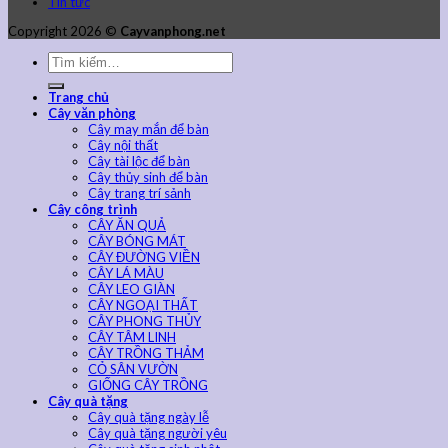
Tin tức
Copyright 2026 ©
Cayvanphong.net
Trang chủ
Cây văn phòng
Cây may mắn để bàn
Cây nội thất
Cây tài lộc để bàn
Cây thủy sinh để bàn
Cây trang trí sảnh
Cây công trình
CÂY ĂN QUẢ
CÂY BÓNG MÁT
CÂY ĐƯỜNG VIỀN
CÂY LÁ MÀU
CÂY LEO GIÀN
CÂY NGOẠI THẤT
CÂY PHONG THỦY
CÂY TÂM LINH
CÂY TRỒNG THẢM
CỎ SÂN VƯỜN
GIỐNG CÂY TRỒNG
Cây quà tặng
Cây quà tặng ngày lễ
Cây quà tặng người yêu