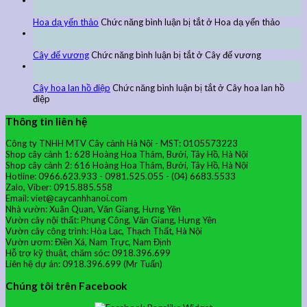
24
Th9
Hoa dạ yến thảo
Chức năng bình luận bị tắt
ở Hoa dạ yến thảo
24
Th9
Cây đế vương
Chức năng bình luận bị tắt
ở Cây đế vương
24
Th9
Cây hoa lan hồ điệp
Chức năng bình luận bị tắt
ở Cây hoa lan hồ
điệp
Thông tin liên hệ
Công ty TNHH MTV Cây cảnh Hà Nội - MST: 0105573223
Shop cây cảnh 1: 628 Hoàng Hoa Thám, Bưởi, Tây Hồ, Hà Nội
Shop cây cảnh 2: 616 Hoàng Hoa Thám, Bưởi, Tây Hồ, Hà Nội
Hotline: 0966.623.933 - 0981.525.055 - (04) 6683.5533
Zalo, Viber: 0915.885.558
Email: viet@caycanhhanoi.com
Nhà vườn: Xuân Quan, Văn Giang, Hưng Yên
Vườn cây nội thất: Phụng Công, Văn Giang, Hưng Yên
Vườn cây công trình: Hòa Lạc, Thạch Thất, Hà Nội
Vườn ươm: Điền Xá, Nam Trực, Nam Định
Hỗ trợ kỹ thuật, chăm sóc: 0918.396.699
Liên hệ dự án: 0918.396.699 (Mr Tuấn)
Chúng tôi trên Facebook