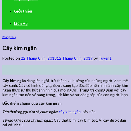
Giới thiệu
Liên Hệ
Phong thủy
Cây kim ngân
Posted on
22 Tháng Chín, 2018
12 Tháng Chín, 2019
by
Tuyen1
22
Th9
Cây kim ngân
đang lên ngôi, trở thành xu hướng của những người đam mê
cây cảnh. Cây có hình dáng lạ, được sáng tạo độc đáo nên hình ảnh
cây kim
ngân
thực sự thu hút ánh nhìn của mọi người. Trang trí không gian với cây
kim ngân tạo nên vẻ sang trọng, lịch lãm và sự đẳng cấp của con người bạn.
Đặc điểm chung của cây kim ngân
Tên thường gọi của cây kim ngân
:
cây kim ngân
, cây tiền
Tên gọi khác của cây kim ngân
: Cây thắt bím, cây bím tóc. Vì cây được đan
cài với nhau.