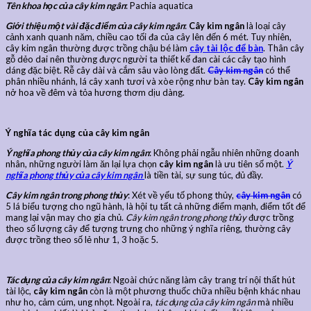
Tên khoa học của cây kim ngân
: Pachia aquatica
Giới thiệu một vài đặc điểm của cây kim ngân
:
Cây kim ngân
là loại cây
cảnh xanh quanh năm, chiều cao tối đa của cây lên đến 6 mét. Tuy nhiên,
cây kim ngân thường được trồng chậu bé làm
cây tài lộc để bàn
. Thân cây
gỗ dẻo dai nên thường được người ta thiết kế đan cài các cây tạo hình
dáng đặc biệt. Rễ cây dài và cắm sâu vào lòng đất.
Cây kim ngân
có thể
phân nhiều nhánh, lá cây xanh tươi và xòe rộng như bàn tay.
Cây kim ngân
nở hoa về đêm và tỏa hương thơm dịu dàng.
Ý nghĩa tác dụng của cây kim ngân
Ý nghĩa phong thủy của cây kim ngân
: Không phải ngẫu nhiên những doanh
nhân, những người làm ăn lại lựa chọn
cây kim ngân
là ưu tiên số một.
Ý
nghĩa phong thủy của cây kim ngân
là tiền tài, sự sung túc, đủ đầy.
Cây kim ngân trong phong thủy
: Xét về yếu tố phong thủy,
cây kim ngân
có
5 lá biểu tượng cho ngũ hành, là hội tụ tất cả những điểm mạnh, điểm tốt để
mang lại vận may cho gia chủ.
Cây kim ngân trong phong thủy
được trồng
theo số lượng cây để tượng trưng cho những ý nghĩa riêng, thường cây
được trồng theo số lẻ như 1, 3 hoặc 5.
Tác dụng của cây kim ngân
: Ngoài chức năng làm cây trang trí nội thất hút
tài lộc,
cây kim ngân
còn là một phương thuốc chữa nhiều bệnh khác nhau
như ho, cảm cúm, ung nhọt. Ngoài ra,
tác dụng của cây kim ngân
mà nhiều