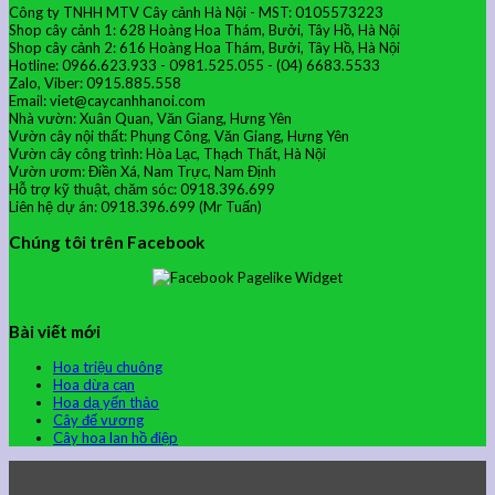
Công ty TNHH MTV Cây cảnh Hà Nội - MST: 0105573223
Shop cây cảnh 1: 628 Hoàng Hoa Thám, Bưởi, Tây Hồ, Hà Nội
Shop cây cảnh 2: 616 Hoàng Hoa Thám, Bưởi, Tây Hồ, Hà Nội
Hotline: 0966.623.933 - 0981.525.055 - (04) 6683.5533
Zalo, Viber: 0915.885.558
Email: viet@caycanhhanoi.com
Nhà vườn: Xuân Quan, Văn Giang, Hưng Yên
Vườn cây nội thất: Phụng Công, Văn Giang, Hưng Yên
Vườn cây công trình: Hòa Lạc, Thạch Thất, Hà Nội
Vườn ươm: Điền Xá, Nam Trực, Nam Định
Hỗ trợ kỹ thuật, chăm sóc: 0918.396.699
Liên hệ dự án: 0918.396.699 (Mr Tuấn)
Chúng tôi trên Facebook
Bài viết mới
Hoa triệu chuông
Hoa dừa cạn
Hoa dạ yến thảo
Cây đế vương
Cây hoa lan hồ điệp