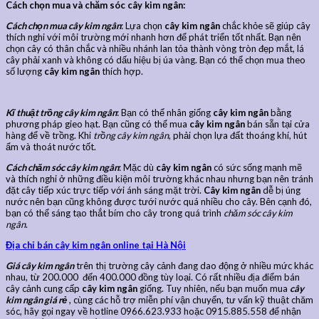
Cách chọn mua và chăm sóc cây kim ngân:
Cách chọn mua cây kim ngân
: Lựa chọn
cây kim ngân
chắc khỏe sẽ giúp cây
thích nghi với môi trường mới nhanh hơn để phát triển tốt nhất. Bạn nên
chọn cây có thân chắc và nhiều nhánh lan tỏa thành vòng tròn đẹp mắt, lá
cây phải xanh và không có dấu hiệu bị úa vàng. Bạn có thể chọn mua theo
số lượng
cây kim ngân
thích hợp.
Kĩ thuật trồng cây kim ngân
: Bạn có thể nhân giống
cây kim ngân
bằng
phương pháp gieo hạt. Bạn cũng có thể mua
cây kim ngân
bán sẵn tại cửa
hàng để về trồng. Khi
trồng cây kim ngân
, phải chọn lựa đất thoáng khí, hút
ẩm và thoát nước tốt.
Cách chăm sóc cây kim ngân
: Mặc dù
cây kim ngân
có sức sống mạnh mẽ
và thích nghi ở những điều kiện môi trường khác nhau nhưng bạn nên tránh
đặt cây tiếp xúc trực tiếp với ánh sáng mặt trời.
Cây kim ngân
dễ bị úng
nước nên bạn cũng không được tưới nước quá nhiều cho cây. Bên cạnh đó,
bạn có thể sáng tạo thắt bím cho cây trong quá trình
chăm sóc cây kim
ngân
.
Địa chỉ bán cây kim ngân online tại Hà Nội
Giá cây kim ngân
trên thị trường cây cảnh đang dao động ở nhiều mức khác
nhau, từ 200.000 đến 400.000 đồng tùy loại. Có rất nhiều địa điểm bán
cây cảnh cung cấp
cây kim ngân
giống. Tuy nhiên, nếu bạn muốn mua
cây
kim ngân giá rẻ
, cùng các hỗ trợ miễn phí vận chuyển, tư vấn kỹ thuật chăm
sóc, hãy gọi ngay về hotline 0966.623.933 hoặc 0915.885.558 để nhận