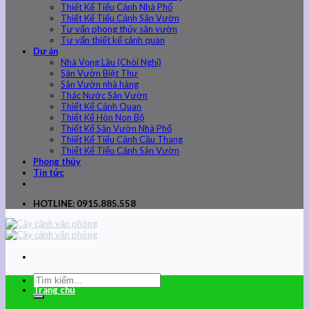
Thiết Kế Tiểu Cảnh Nhà Phố
Thiết Kế Tiểu Cảnh Sân Vườn
Tư vấn phong thủy sân vườn
Tư vấn thiết kế cảnh quan
Dự án
Nhà Vọng Lâu (Chòi Nghỉ)
Sân Vườn Biệt Thự
Sân Vườn nhà hàng
Thác Nước Sân Vườn
Thiết Kế Cảnh Quan
Thiết Kế Hòn Non Bộ
Thiết Kế Sân Vườn Nhà Phố
Thiết Kế Tiểu Cảnh Cầu Thang
Thiết Kế Tiểu Cảnh Sân Vườn
Phong thủy
Tin tức
HOTLINE: 0915.885.558
Trang chủ