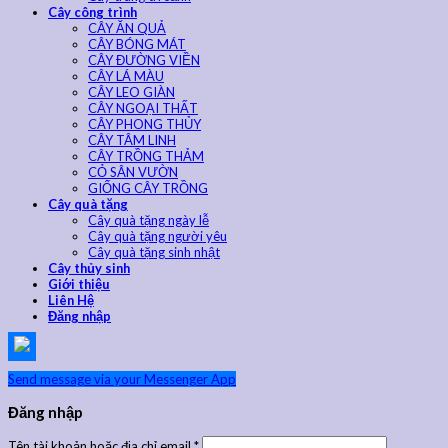
Cây công trình
CÂY ĂN QUẢ
CÂY BÓNG MÁT
CÂY ĐƯỜNG VIỀN
CÂY LÁ MÀU
CÂY LEO GIÀN
CÂY NGOẠI THẤT
CÂY PHONG THỦY
CÂY TÂM LINH
CÂY TRỒNG THẢM
CỎ SÂN VƯỜN
GIỐNG CÂY TRỒNG
Cây quà tặng
Cây quà tặng ngày lễ
Cây quà tặng người yêu
Cây quà tặng sinh nhật
Cây thủy sinh
Giới thiệu
Liên Hệ
Đăng nhập
Send message via your Messenger App
Đăng nhập
Tên tài khoản hoặc địa chỉ email
*