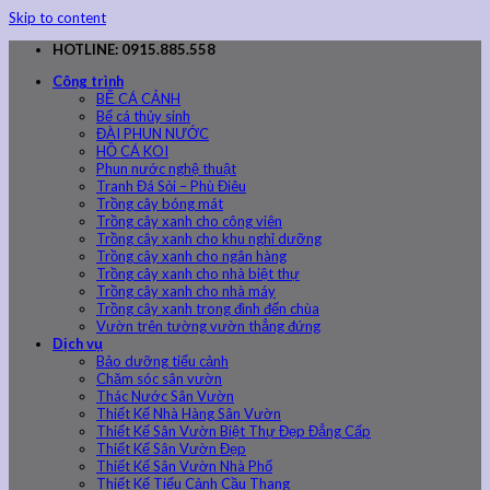
Skip to content
HOTLINE: 0915.885.558
Công trình
BỂ CÁ CẢNH
Bể cá thủy sinh
ĐÀI PHUN NƯỚC
HỒ CÁ KOI
Phun nước nghệ thuật
Tranh Đá Sỏi – Phù Điêu
Trồng cây bóng mát
Trồng cây xanh cho công viên
Trồng cây xanh cho khu nghỉ dưỡng
Trồng cây xanh cho ngân hàng
Trồng cây xanh cho nhà biệt thự
Trồng cây xanh cho nhà máy
Trồng cây xanh trong đình đến chùa
Vườn trên tường vườn thẳng đứng
Dịch vụ
Bảo dưỡng tiểu cảnh
Chăm sóc sân vườn
Thác Nước Sân Vườn
Thiết Kế Nhà Hàng Sân Vườn
Thiết Kế Sân Vườn Biệt Thự Đẹp Đẳng Cấp
Thiết Kế Sân Vườn Đẹp
Thiết Kế Sân Vườn Nhà Phố
Thiết Kế Tiểu Cảnh Cầu Thang