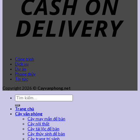
Công trình
Dịch vụ
Dự án
Phong thủy
Tin tức
Copyright 2026 ©
Cayvanphong.net
Trang chủ
Cây văn phòng
Cây may mắn để bàn
Cây nội thất
Cây tài lộc để bàn
Cây thủy sinh để bàn
Cây trang trí sảnh