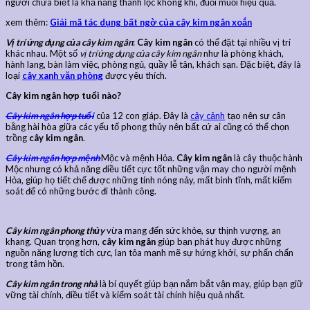
người chưa biết là khả năng thanh lọc không khí, đuổi muỗi hiệu quả.
xem thêm:
Giải mã tác dụng bất ngờ của cây kim ngân xoắn
Vị trí ứng dụng của cây kim ngân
:
Cây kim ngân
có thể đặt tại nhiều vị trí
khác nhau. Một số
vị trí ứng dụng của cây kim ngân
như là phòng khách,
hành lang, bàn làm việc, phòng ngủ, quầy lễ tân, khách sạn. Đặc biệt, đây là
loại
cây xanh văn phòng
được yêu thích.
Cây kim ngân hợp tuổi nào?
Cây kim ngân hợp tuổi
của 12 con giáp. Đây là
cây cảnh
tạo nên sự cân
bằng hài hòa giữa các yếu tố phong thủy nên bất cứ ai cũng có thể chọn
trồng
cây kim ngân
.
Cây kim ngân hợp mệnh
Mộc và mệnh Hỏa.
Cây kim ngân
là cây thuộc hành
Mộc nhưng có khả năng điều tiết cực tốt những vận may cho người mệnh
Hỏa, giúp họ tiết chế được những tính nóng nảy, mất bình tĩnh, mất kiểm
soát để có những bước đi thành công.
Cây kim ngân phong thủy
vừa mang đến sức khỏe, sự thịnh vượng, an
khang. Quan trọng hơn,
cây kim ngân
giúp bạn phát huy được những
nguồn năng lượng tích cực, lan tỏa mạnh mẽ sự hứng khởi, sự phấn chấn
trong tâm hồn.
Cây kim ngân trong nhà
là bí quyết giúp bạn nắm bắt vận may, giúp bạn giữ
vững tài chính, điều tiết và kiểm soát tài chính hiệu quả nhất.