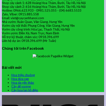
Shop cây cảnh 1: 628 Hoàng Hoa Thám, Bưởi, Tây Hồ, Hà Nội
Shop cây cảnh 2: 616 Hoàng Hoa Thám, Bưởi, Tây Hồ, Hà Nội
Hotline: 0966.623.933 - 0981.525.055 - (04) 6683.5533
Zalo, Viber: 0915.885.558
Email: viet@caycanhhanoi.com
Nhà vườn: Xuân Quan, Văn Giang, Hưng Yên
Vườn cây nội thất: Phụng Công, Văn Giang, Hưng Yên
Vườn cây công trình: Hòa Lạc, Thạch Thất, Hà Nội
Vườn ươm: Điền Xá, Nam Trực, Nam Định
Hỗ trợ kỹ thuật, chăm sóc: 0918.396.699
Liên hệ dự án: 0918.396.699 (Mr Tuấn)
Chúng tôi trên Facebook
Bài viết mới
Hoa triệu chuông
Hoa dừa cạn
Hoa dạ yến thảo
Cây đế vương
Cây hoa lan hồ điệp