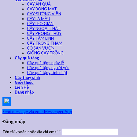
CÂY ĂN QUẢ
CÂY BÓNG MÁT
CÂY ĐƯỜNG VIỀN
CÂY LÁ MÀU
CÂY LEO GIÀN
CÂY NGOẠI THẤT
CÂY PHONG THỦY
CÂY TÂM LINH
CÂY TRỒNG THẢM
CỎ SÂN VƯỜN
GIỐNG CÂY TRỒNG
Cây quà tặng
Cây quà tặng ngày lễ
Cây quà tặng người yêu
Cây quà tặng sinh nhật
Cây thủy sinh
Giới thiệu
Liên Hệ
Đăng nhập
Send message via your Messenger App
Đăng nhập
Tên tài khoản hoặc địa chỉ email
*