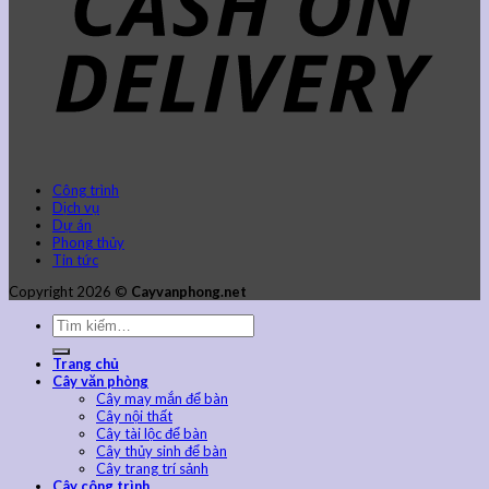
Công trình
Dịch vụ
Dự án
Phong thủy
Tin tức
Copyright 2026 ©
Cayvanphong.net
Trang chủ
Cây văn phòng
Cây may mắn để bàn
Cây nội thất
Cây tài lộc để bàn
Cây thủy sinh để bàn
Cây trang trí sảnh
Cây công trình