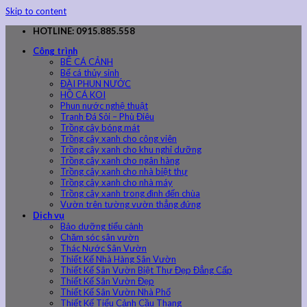
Skip to content
HOTLINE: 0915.885.558
Công trình
BỂ CÁ CẢNH
Bể cá thủy sinh
ĐÀI PHUN NƯỚC
HỒ CÁ KOI
Phun nước nghệ thuật
Tranh Đá Sỏi – Phù Điêu
Trồng cây bóng mát
Trồng cây xanh cho công viên
Trồng cây xanh cho khu nghỉ dưỡng
Trồng cây xanh cho ngân hàng
Trồng cây xanh cho nhà biệt thự
Trồng cây xanh cho nhà máy
Trồng cây xanh trong đình đến chùa
Vườn trên tường vườn thẳng đứng
Dịch vụ
Bảo dưỡng tiểu cảnh
Chăm sóc sân vườn
Thác Nước Sân Vườn
Thiết Kế Nhà Hàng Sân Vườn
Thiết Kế Sân Vườn Biệt Thự Đẹp Đẳng Cấp
Thiết Kế Sân Vườn Đẹp
Thiết Kế Sân Vườn Nhà Phố
Thiết Kế Tiểu Cảnh Cầu Thang