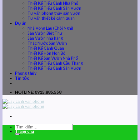
Thiết Kế Tiểu Cảnh Nhà Phố
Thiết Kế Tiểu Cảnh Sân Vườn
Tư vấn phong thủy sân vườn
Tư vấn thiết kế cảnh quan
Dự án
Nhà Vọng Lâu (Chòi Nghỉ)
Sân Vườn Biệt Thự
Sân Vườn nhà hàng
Thác Nước Sân Vườn
Thiết Kế Cảnh Quan
Thiết Kế Hòn Non Bộ
Thiết Kế Sân Vườn Nhà Phố
Thiết Kế Tiểu Cảnh Cầu Thang
Thiết Kế Tiểu Cảnh Sân Vườn
Phong thủy
Tin tức
HOTLINE: 0915.885.558
Trang chủ