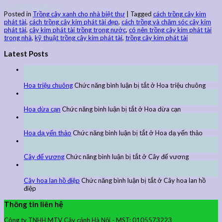
Continue reading
→
Posted in
Trồng cây xanh cho nhà biệt thự
|
Tagged
cách trồng cây kim
phát tài
,
cách trồng cây kim phát tài đẹp
,
cách trồng và chăm sóc cây kim
phát tài
,
cây kim phát tài trồng trong nước
,
có nên trồng cây kim phát tài
trong nhà
,
kỹ thuật trồng cây kim phát tài
,
trồng cây kim phát tài
Latest Posts
27
Th9
Hoa triệu chuông
Chức năng bình luận bị tắt
ở Hoa triệu chuông
27
Th9
Hoa dừa cạn
Chức năng bình luận bị tắt
ở Hoa dừa cạn
24
Th9
Hoa dạ yến thảo
Chức năng bình luận bị tắt
ở Hoa dạ yến thảo
24
Th9
Cây đế vương
Chức năng bình luận bị tắt
ở Cây đế vương
24
Th9
Cây hoa lan hồ điệp
Chức năng bình luận bị tắt
ở Cây hoa lan hồ
điệp
Thông tin liên hệ
Công ty TNHH MTV Cây cảnh Hà Nội - MST: 0105573223