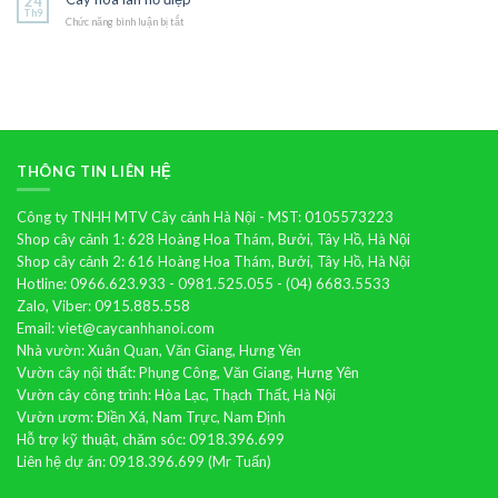
24
vương
Th9
Chức năng bình luận bị tắt
ở
Cây
hoa
lan
hồ
điệp
THÔNG TIN LIÊN HỆ
Công ty TNHH MTV Cây cảnh Hà Nội - MST: 0105573223
Shop cây cảnh 1: 628 Hoàng Hoa Thám, Bưởi, Tây Hồ, Hà Nội
Shop cây cảnh 2: 616 Hoàng Hoa Thám, Bưởi, Tây Hồ, Hà Nội
Hotline: 0966.623.933 - 0981.525.055 - (04) 6683.5533
Zalo, Viber: 0915.885.558
Email: viet@caycanhhanoi.com
Nhà vườn: Xuân Quan, Văn Giang, Hưng Yên
Vườn cây nội thất: Phụng Công, Văn Giang, Hưng Yên
Vườn cây công trình: Hòa Lạc, Thạch Thất, Hà Nội
Vườn ươm: Điền Xá, Nam Trực, Nam Định
Hỗ trợ kỹ thuật, chăm sóc: 0918.396.699
Liên hệ dự án: 0918.396.699 (Mr Tuấn)