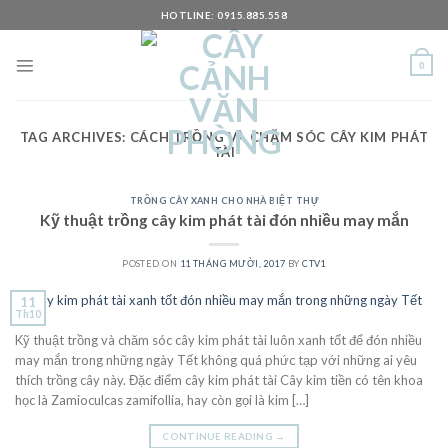
Skip
HOTLINE: 0915.885.558
to
content
0
TAG ARCHIVES:
CÁCH TRỒNG VÀ CHĂM SÓC CÂY KIM PHÁT
TÀI
TRỒNG CÂY XANH CHO NHÀ BIỆT THỰ
Kỹ thuật trồng cây kim phát tài đón nhiều may mắn
POSTED ON
11 THÁNG MƯỜI, 2017
BY
CTV1
11
Th10
Kỹ thuật trồng và chăm sóc cây kim phát tài luôn xanh tốt để đón nhiều
may mắn trong những ngày Tết không quá phức tạp với những ai yêu
thích trồng cây này. Đặc điểm cây kim phát tài Cây kim tiền có tên khoa
học là Zamioculcas zamifollia, hay còn gọi là kim […]
CONTINUE READING
→