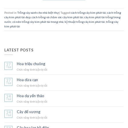
Posted in
Trồng cây xanh cho nhà biệt thự
|
Tagged
cách trồng cây kim phát tài
,
cách trồng
cây kim phát tài đẹp
,
cách trồng và chăm sóc cây kim phát tài
,
cây kim phát tài trồng trong
nước
,
có nên trồng cây kim phát tài trong nhà
,
kỹ thuật trồng cây kim phát tài
,
trồng cây
kim phát tài
LATEST POSTS
Hoa triệu chuông
27
Th9
Chức năng bình luận bị tắt
ở
Hoa
triệu
Hoa dừa cạn
27
chuông
Th9
Chức năng bình luận bị tắt
ở
Hoa
dừa
Hoa dạ yến thảo
24
cạn
Th9
Chức năng bình luận bị tắt
ở
Hoa
dạ
Cây đế vương
24
yến
Th9
Chức năng bình luận bị tắt
thảo
ở
Cây
đế
Cây hoa lan hồ điệp