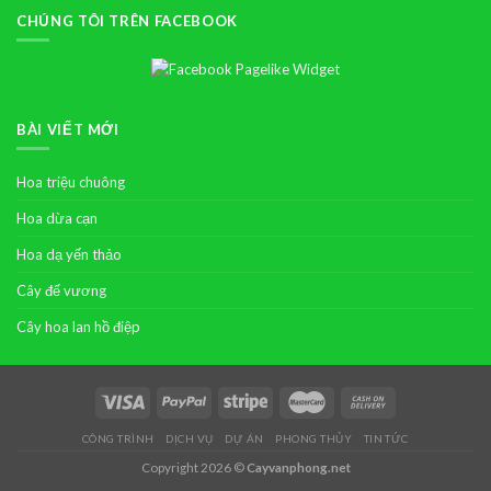
CHÚNG TÔI TRÊN FACEBOOK
BÀI VIẾT MỚI
Hoa triệu chuông
Hoa dừa cạn
Hoa dạ yến thảo
Cây đế vương
Cây hoa lan hồ điệp
CÔNG TRÌNH
DỊCH VỤ
DỰ ÁN
PHONG THỦY
TIN TỨC
Copyright 2026 ©
Cayvanphong.net