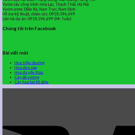
Vườn cây công trình: Hòa Lạc, Thạch Thất, Hà Nội
Vườn ươm: Điền Xá, Nam Trực, Nam Định
Hỗ trợ kỹ thuật, chăm sóc: 0918.396.699
Liên hệ dự án: 0918.396.699 (Mr Tuấn)
Chúng tôi trên Facebook
Bài viết mới
Hoa triệu chuông
Hoa dừa cạn
Hoa dạ yến thảo
Cây đế vương
Cây hoa lan hồ điệp