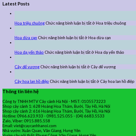
Latest Posts
27
Th9
Hoa triệu chuông
Chức năng bình luận bị tắt
ở Hoa triệu chuông
27
Th9
Hoa dừa cạn
Chức năng bình luận bị tắt
ở Hoa dừa cạn
24
Th9
Hoa dạ yến thảo
Chức năng bình luận bị tắt
ở Hoa dạ yến thảo
24
Th9
Cây đế vương
Chức năng bình luận bị tắt
ở Cây đế vương
24
Th9
Cây hoa lan hồ điệp
Chức năng bình luận bị tắt
ở Cây hoa lan hồ điệp
Thông tin liên hệ
Công ty TNHH MTV Cây cảnh Hà Nội - MST: 0105573223
Shop cây cảnh 1: 628 Hoàng Hoa Thám, Bưởi, Tây Hồ, Hà Nội
Shop cây cảnh 2: 616 Hoàng Hoa Thám, Bưởi, Tây Hồ, Hà Nội
Hotline: 0966.623.933 - 0981.525.055 - (04) 6683.5533
Zalo, Viber: 0915.885.558
Email: viet@caycanhhanoi.com
Nhà vườn: Xuân Quan, Văn Giang, Hưng Yên
Vườn cây nội thất: Phụng Công, Văn Giang, Hưng Yên