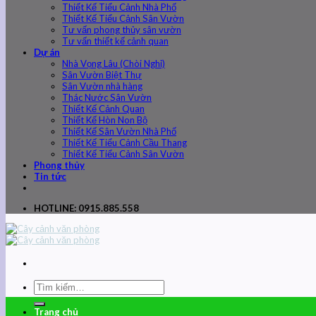
Thiết Kế Tiểu Cảnh Nhà Phố
Thiết Kế Tiểu Cảnh Sân Vườn
Tư vấn phong thủy sân vườn
Tư vấn thiết kế cảnh quan
Dự án
Nhà Vọng Lâu (Chòi Nghỉ)
Sân Vườn Biệt Thự
Sân Vườn nhà hàng
Thác Nước Sân Vườn
Thiết Kế Cảnh Quan
Thiết Kế Hòn Non Bộ
Thiết Kế Sân Vườn Nhà Phố
Thiết Kế Tiểu Cảnh Cầu Thang
Thiết Kế Tiểu Cảnh Sân Vườn
Phong thủy
Tin tức
HOTLINE: 0915.885.558
Trang chủ