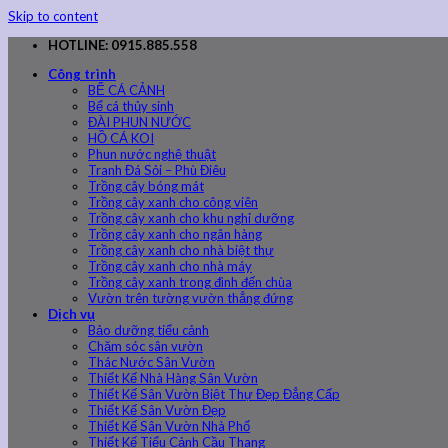
Skip to content
HOTLINE: 0915.885.558
Công trình
BỂ CÁ CẢNH
Bể cá thủy sinh
ĐÀI PHUN NƯỚC
HỒ CÁ KOI
Phun nước nghệ thuật
Tranh Đá Sỏi – Phù Điêu
Trồng cây bóng mát
Trồng cây xanh cho công viên
Trồng cây xanh cho khu nghỉ dưỡng
Trồng cây xanh cho ngân hàng
Trồng cây xanh cho nhà biệt thự
Trồng cây xanh cho nhà máy
Trồng cây xanh trong đình đến chùa
Vườn trên tường vườn thẳng đứng
Dịch vụ
Bảo dưỡng tiểu cảnh
Chăm sóc sân vườn
Thác Nước Sân Vườn
Thiết Kế Nhà Hàng Sân Vườn
Thiết Kế Sân Vườn Biệt Thự Đẹp Đẳng Cấp
Thiết Kế Sân Vườn Đẹp
Thiết Kế Sân Vườn Nhà Phố
Thiết Kế Tiểu Cảnh Cầu Thang