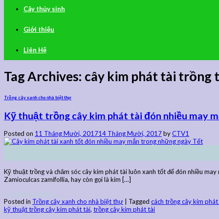
Cây thủy sinh
Giới thiệu
Liên Hệ
Tag Archives:
cây kim phát tài trồng
Trồng cây xanh cho nhà biệt thự
Kỹ thuật trồng cây kim phát tài đón nhiều may 
Posted on
11 Tháng Mười, 2017
14 Tháng Mười, 2017
by
CTV1
11
Th10
Kỹ thuật trồng và chăm sóc cây kim phát tài luôn xanh tốt để đón nhiều may
Zamioculcas zamifollia, hay còn gọi là kim […]
Continue reading
→
Posted in
Trồng cây xanh cho nhà biệt thự
|
Tagged
cách trồng cây kim phát 
kỹ thuật trồng cây kim phát tài
,
trồng cây kim phát tài