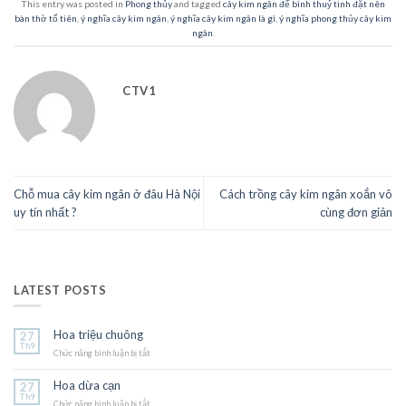
This entry was posted in
Phong thủy
and tagged
cây kim ngân để bình thuỷ tinh đặt nên
bàn thờ tổ tiên
,
ý nghĩa cây kim ngân
,
ý nghĩa cây kim ngân là gì
,
ý nghĩa phong thủy cây kim
ngân
.
CTV1
Chỗ mua cây kim ngân ở đâu Hà Nội
Cách trồng cây kim ngân xoắn vô
uy tín nhất ?
cùng đơn giản
LATEST POSTS
Hoa triệu chuông
27
Th9
Chức năng bình luận bị tắt
ở
Hoa
triệu
Hoa dừa cạn
27
chuông
Th9
Chức năng bình luận bị tắt
ở