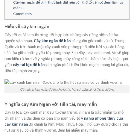
Cây kim ngân để bình thuỷ tinh đặt nên bàn thờ tổ tiên có đem lại may
mắn?
Comments
Hiểu về cây kim ngân
Cây tết đuôi sam thường kết hợp bởi những cây riêng biệt và hòa
quyện vào nhau.
Cây kim ngân để bàn
có nguồn gốc xuất xứ từ Trung
Quốc và trở thành một cây xanh văn phòng phổ biến bởi sự cân bằng,
hài hòa giữa những yếu tố phong thủy. Sau đây, caycanhhanoi. Vn sẽ giúp
bạn hiểu rõ hơn về ý nghĩa phong thủy cũng cách chăm sóc cây hiệu quả
giúp
cây tài lộc để bàn
kim ngân phát triển khỏe mạnh, mang lại giàu có,
tiền tài, thịnh vượng.
Cây cảnh kim ngân được cho là thu hút sự giàu có và thịnh vượng
Ý nghĩa cây Kim Ngân với tiền tài, may mắn
Đây là loại cây cảnh mang sự tượng trưng, vì năm lá bắt nguồn từ mỗi
chi nhánh và đại diện cơ bản cho năm yếu tố
ý nghĩa phong thủy của
cây kim ngân
đó chính là Kim, Mộc, Thủy, Hỏa, Thổ. Cây được cho là thu
hút sự giàu có và thịnh vượng, đem lại nhiều may mắn.