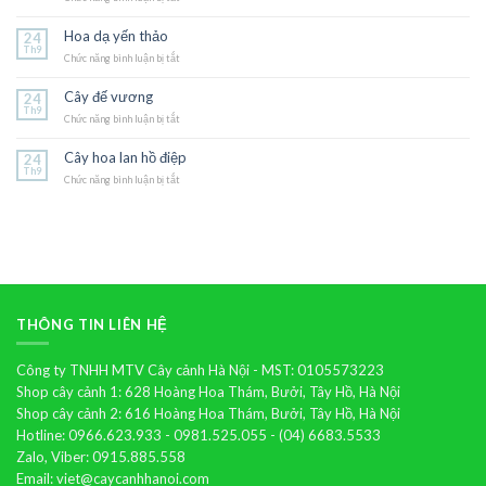
Hoa
dừa
Hoa dạ yến thảo
24
cạn
Th9
Chức năng bình luận bị tắt
ở
Hoa
dạ
Cây đế vương
24
yến
Th9
Chức năng bình luận bị tắt
thảo
ở
Cây
đế
Cây hoa lan hồ điệp
24
vương
Th9
Chức năng bình luận bị tắt
ở
Cây
hoa
lan
hồ
điệp
THÔNG TIN LIÊN HỆ
Công ty TNHH MTV Cây cảnh Hà Nội - MST: 0105573223
Shop cây cảnh 1: 628 Hoàng Hoa Thám, Bưởi, Tây Hồ, Hà Nội
Shop cây cảnh 2: 616 Hoàng Hoa Thám, Bưởi, Tây Hồ, Hà Nội
Hotline: 0966.623.933 - 0981.525.055 - (04) 6683.5533
Zalo, Viber: 0915.885.558
Email: viet@caycanhhanoi.com