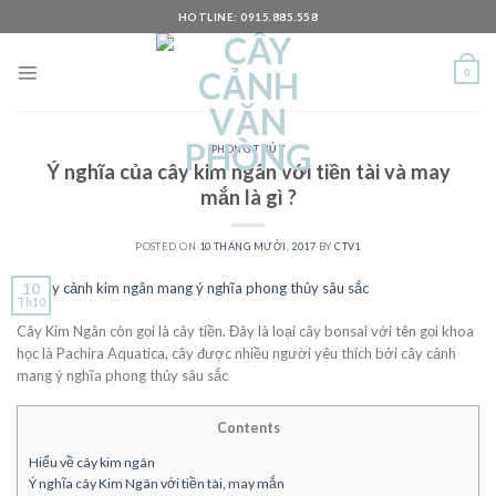
Skip
HOTLINE: 0915.885.558
to
content
0
PHONG THỦY
Ý nghĩa của cây kim ngân với tiền tài và may
mắn là gì ?
POSTED ON
10 THÁNG MƯỜI, 2017
BY
CTV1
10
Th10
Cây Kim Ngân còn gọi là cây tiền. Đây là loại cây bonsai với tên gọi khoa
học là Pachira Aquatica, cây được nhiều người yêu thích bởi cây cảnh
mang ý nghĩa phong thủy sâu sắc
Contents
Hiểu về cây kim ngân
Ý nghĩa cây Kim Ngân với tiền tài, may mắn