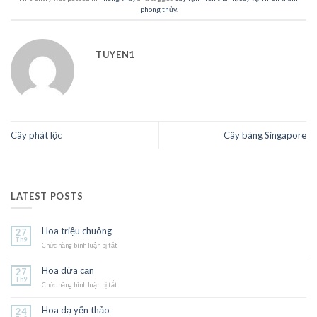
phong thủy
.
TUYEN1
Cây phát lộc
Cây bàng Singapore
LATEST POSTS
Hoa triệu chuông
27
Th9
Chức năng bình luận bị tắt
ở
Hoa
triệu
Hoa dừa cạn
27
chuông
Th9
Chức năng bình luận bị tắt
ở
Hoa
dừa
Hoa dạ yến thảo
24
cạn