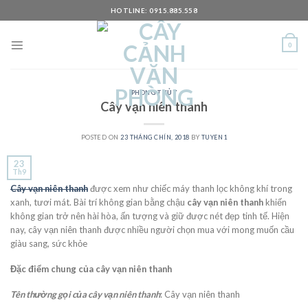
Skip
HOTLINE: 0915.885.558
to
content
0
PHONG THỦY
Cây vạn niên thanh
POSTED ON
23 THÁNG CHÍN, 2018
BY
TUYEN1
23
Th9
Cây vạn niên thanh
được xem như chiếc máy thanh lọc không khí trong
xanh, tươi mát. Bài trí không gian bằng chậu
cây vạn niên thanh
khiến
không gian trở nên hài hòa, ấn tượng và giữ được nét đẹp tinh tế. Hiện
nay, cây vạn niên thanh được nhiều người chọn mua với mong muốn cầu
giàu sang, sức khỏe
Đặc điểm chung của cây vạn niên thanh
Tên thường gọi của cây vạn niên thanh
: Cây vạn niên thanh