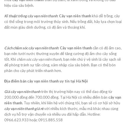
hiệu của sâu bệnh.
Kĩ thuật trồng cây vạn niên thanh
:
Cây vạn niên thanh
khá dễ trồng, cây
có thể sống trong môi trường thủy sinh. Nếu trồng đất, hãy lựa chọn loại
đất mùn giàu dinh dưỡng, có độ ẩm và thoáng khí.
Cách chăm sóc cây vạn niên thanh
:
Cây vạn niên thanh
cần có độ ẩm cao,
bạn nên tưới nước thường xuyên để tăng cường độ ẩm cho cây sống
tốt. Khi
chăm sóc cây vạn niên thanh
, bạn nên chú ý vệ sinh lá cây sạch sẽ
để phòng tránh sự tấn công, xâm nhập của sâu bệnh. Bạn có thể bón
phân cho cây phát triển nhanh hơn.
Địa điểm bán cây vạn niên thanh uy tín tại Hà Nội
Giá cây vạn niên thanh
trên thị trường hiện nay có thể dao động từ
200.000 đồng đến 700.000 đồng. Tại Hà Nội có nhiều điểm bán
cây vạn
niên thanh
. Tuy nhiên, khi liên hệ với chúng tôi, bạn sẽ có cơ hội sở hữu
cây vạn niên thanh giá rẻ
với nhiều kích thước, mẫu mã khác nhau cùng
dịch vụ hỗ trợ vận chuyển và nhiều ưu đãi hấp dẫn. Hotline:
0966.623.933 hoặc 0915.885.558