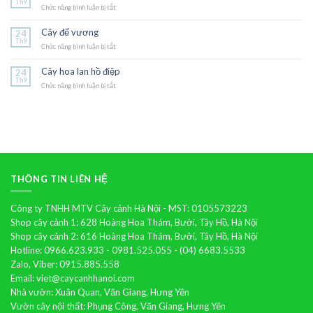
Th9
Chức năng bình luận bị tắt
ở
Hoa
dạ
Cây đế vương
24
yến
Th9
Chức năng bình luận bị tắt
thảo
ở
Cây
đế
Cây hoa lan hồ điệp
24
vương
Th9
Chức năng bình luận bị tắt
ở
Cây
hoa
lan
hồ
điệp
THÔNG TIN LIÊN HỆ
Công ty TNHH MTV Cây cảnh Hà Nội - MST: 0105573223
Shop cây cảnh 1: 628 Hoàng Hoa Thám, Bưởi, Tây Hồ, Hà Nội
Shop cây cảnh 2: 616 Hoàng Hoa Thám, Bưởi, Tây Hồ, Hà Nội
Hotline: 0966.623.933 - 0981.525.055 - (04) 6683.5533
Zalo, Viber: 0915.885.558
Email: viet@caycanhhanoi.com
Nhà vườn: Xuân Quan, Văn Giang, Hưng Yên
Vườn cây nội thất: Phụng Công, Văn Giang, Hưng Yên