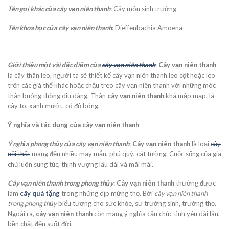
Tên gọi khác của cây vạn niên thanh
: Cây môn sinh trưởng
Tên khoa học của cây vạn niên thanh
: Dieffenbachia Amoena
Giới thiệu một vài đặc điểm của
cây vạn niên thanh
:
Cây vạn niên thanh
là cây thân leo, người ta sẽ thiết kế cây vạn niên thanh leo cột hoặc leo
trên các giá thể khác hoặc chậu treo cây vạn niên thanh với những móc
thân buông thõng dịu dàng. Thân
cây vạn niên thanh
khá mập mạp, lá
cây to, xanh mướt, có độ bóng.
Ý nghĩa và tác dụng của cây vạn niên thanh
Ý nghĩa phong thủy của cây vạn niên thanh
:
Cây vạn niên thanh
là loại
cây
nội thất
mang đến nhiều may mắn, phú quý, cát tường. Cuộc sống của gia
chủ luôn sung túc, thịnh vượng lâu dài và mãi mãi.
Cây vạn niên thanh trong phong thủy
:
Cây vạn niên thanh
thường được
làm
cây quà tặng
trong những dịp mừng thọ. Bởi
cây vạn niên thanh
trong phong thủy
biểu tượng cho sức khỏe, sự trường sinh, trường thọ.
Ngoài ra,
cây vạn niên thanh
còn mang ý nghĩa cầu chúc tình yêu dài lâu,
bền chặt đến suốt đời.