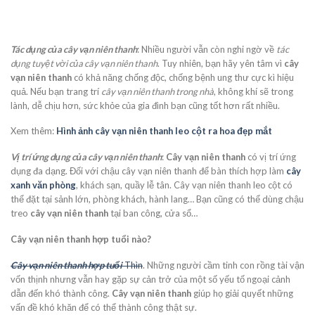
Tác dụng của cây vạn niên thanh
: Nhiều người vẫn còn nghi ngờ về
tác
dụng tuyệt vời của cây vạn niên thanh
. Tuy nhiên, bạn hãy yên tâm vì
cây
vạn niên thanh
có khả năng chống độc, chống bệnh ung thư cực kì hiệu
quả. Nếu bạn trang trí
cây vạn niên thanh trong nhà
, không khí sẽ trong
lành, dễ chịu hơn, sức khỏe của gia đình bạn cũng tốt hơn rất nhiều.
Xem thêm:
Hình ảnh cây vạn niên thanh leo cột ra hoa đẹp mắt
Vị trí ứng dụng của cây vạn niên thanh
:
Cây vạn niên thanh
có vị trí ứng
dụng đa dạng. Đối với chậu cây vạn niên thanh để bàn thích hợp làm
cây
xanh văn phòng
, khách sạn, quầy lễ tân. Cây vạn niên thanh leo cột có
thể đặt tại sảnh lớn, phòng khách, hành lang… Bạn cũng có thể dùng chậu
treo
cây vạn niên thanh
tại ban công, cửa sổ…
Cây vạn niên thanh hợp tuổi nào?
Cây vạn niên thanh hợp tuổi
Thìn
. Những người cầm tinh con rồng tài vận
vốn thịnh nhưng vẫn hay gặp sự cản trở của một số yếu tố ngoại cảnh
dẫn đến khó thành công.
Cây vạn niên thanh
giúp họ giải quyết những
vấn đề khó khăn để có thể thành công thật sự.