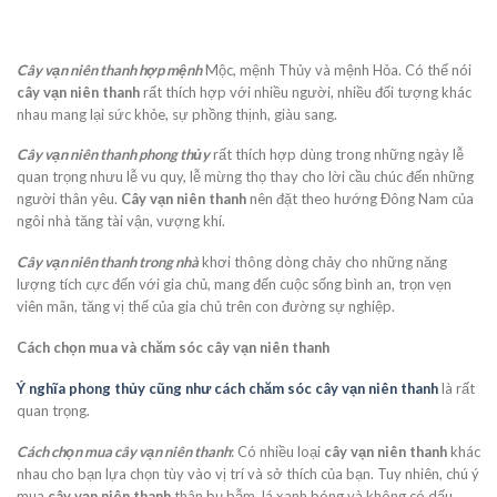
Cây vạn niên thanh hợp mệnh
Mộc, mệnh Thủy và mệnh Hỏa. Có thể nói
cây vạn niên thanh
rất thích hợp với nhiều người, nhiều đối tượng khác
nhau mang lại sức khỏe, sự phồng thịnh, giàu sang.
Cây vạn niên thanh phong thủy
rất thích hợp dùng trong những ngày lễ
quan trọng nhưu lễ vu quy, lễ mừng thọ thay cho lời cầu chúc đến những
người thân yêu.
Cây vạn niên thanh
nên đặt theo hướng Đông Nam của
ngôi nhà tăng tài vận, vượng khí.
Cây vạn niên thanh trong nhà
khơi thông dòng chảy cho những năng
lượng tích cực đến với gia chủ, mang đến cuộc sống bình an, trọn vẹn
viên mãn, tăng vị thế của gia chủ trên con đường sự nghiệp.
Cách chọn mua và chăm sóc cây vạn niên thanh
Ý nghĩa phong thủy cũng như cách chăm sóc cây vạn niên thanh
là rất
quan trọng.
Cách chọn mua cây vạn niên thanh
: Có nhiều loại
cây vạn niên thanh
khác
nhau cho bạn lựa chọn tùy vào vị trí và sở thích của bạn. Tuy nhiên, chú ý
mua
cây vạn niên thanh
thân bụ bẫm, lá xanh bóng và không có dấu