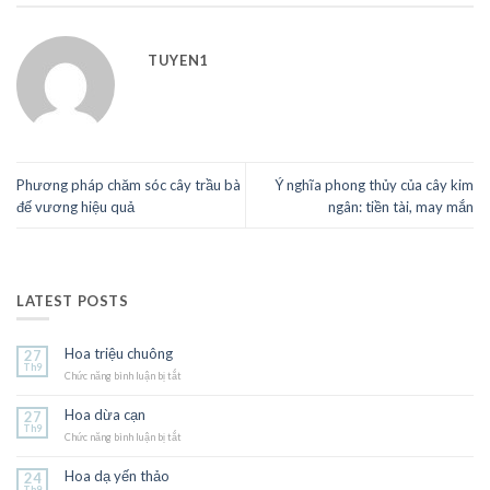
TUYEN1
Phương pháp chăm sóc cây trầu bà
Ý nghĩa phong thủy của cây kim
đế vương hiệu quả
ngân: tiền tài, may mắn
LATEST POSTS
Hoa triệu chuông
27
Th9
Chức năng bình luận bị tắt
ở
Hoa
triệu
Hoa dừa cạn
27
chuông
Th9
Chức năng bình luận bị tắt
ở
Hoa
dừa
Hoa dạ yến thảo
24
cạn
Th9