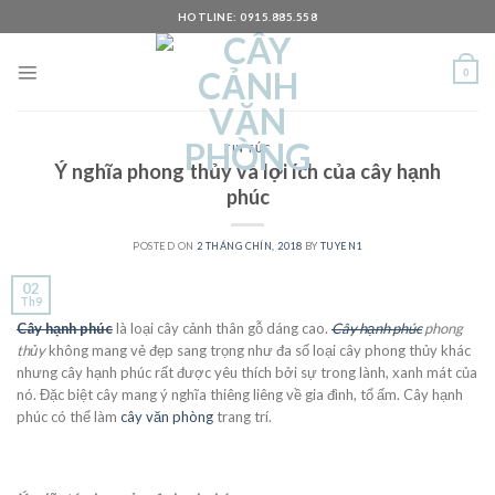
Skip
HOTLINE: 0915.885.558
to
content
0
TIN TỨC
Ý nghĩa phong thủy và lợi ích của cây hạnh
phúc
POSTED ON
2 THÁNG CHÍN, 2018
BY
TUYEN1
02
Th9
Cây hạnh phúc
là loại cây cảnh thân gỗ dáng cao.
Cây hạnh phúc
phong
thủy
không mang vẻ đẹp sang trọng như đa số loại cây phong thủy khác
nhưng cây hạnh phúc rất được yêu thích bởi sự trong lành, xanh mát của
nó. Đặc biệt cây mang ý nghĩa thiêng liêng về gia đình, tổ ấm. Cây hạnh
phúc có thể làm
cây văn phòng
trang trí.