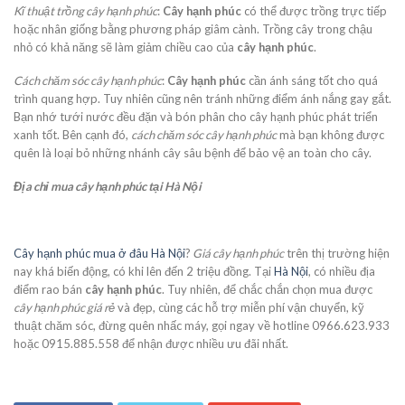
Kĩ thuật trồng cây hạnh phúc
:
Cây hạnh phúc
có thể được trồng trực tiếp
hoặc nhân giống bằng phương pháp giâm cành. Trồng cây trong chậu
nhỏ có khả năng sẽ làm giảm chiều cao của
cây hạnh phúc
.
Cách chăm sóc cây hạnh phúc
:
Cây hạnh phúc
cần ánh sáng tốt cho quá
trình quang hợp. Tuy nhiên cũng nên tránh những điểm ánh nắng gay gắt.
Bạn nhớ tưới nước đều đặn và bón phân cho cây hạnh phúc phát triển
xanh tốt. Bên cạnh đó,
cách chăm sóc cây hạnh phúc
mà bạn không được
quên là loại bỏ những nhánh cây sâu bệnh để bảo vệ an toàn cho cây.
Địa chỉ mua cây hạnh phúc tại Hà Nội
Cây hạnh phúc mua ở đâu Hà Nội
?
Giá cây hạnh phúc
trên thị trường hiện
nay khá biến động, có khi lên đến 2 triệu đồng. Tại
Hà Nội
, có nhiều địa
điểm rao bán
cây hạnh phúc
. Tuy nhiên, để chắc chắn chọn mua được
cây hạnh phúc giá rẻ
và đẹp, cùng các hỗ trợ miễn phí vận chuyển, kỹ
thuật chăm sóc, đừng quên nhấc máy, gọi ngay về hotline 0966.623.933
hoặc 0915.885.558 để nhận được nhiều ưu đãi nhất.