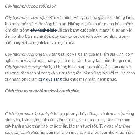
Cây hạnh phúc hợp tuổi nào?
Cây hạnh phúc hợp mệnh
Kim và mệnh Hỏa giúp hóa giải điều không lành,
tạo may mắn và cuộc sống bình an. Những người thuộc mệnh hỏa, mệnh
kim cần trồng
cây hạnh phúc
để cân bằng cuộc sống, mang lại sự an yên,
ấm áp như bạn mong đợi.
Cây hạnh phúc hợp với tuổi
khác nhau trong
nhóm người có mệnh kim và mệnh hỏa.
Cây hạnh phúc phong thủy
tăng tài lộc và giá trị của mái ấm gia đình, có ý
nghĩa sum vầy, tụ họp, mang lại niềm an tâm trong tâm hồn cho gia chủ.
Cây hạnh phúc trong nhà
tạo không khí ấm áp, tràn đầy sắc màu của yêu
thương, sắc xạnh hi vọng và sự trường tồn, bền vững. Người ta lựa chọn
cây hạnh phúc làm
cây quà tặng
cầu chúc may mắn, hạnh phúc.
Cách chọn mua và chăm sóc cây hạnh phúc
Cách chọn mua cây hạnh phúc
hợp phong thủy để bạn có được cuộc sống
bình yên, tràn ngập tình cảm yêu thương rất quan trọng. Bạn nên chọn
cây hạnh phúc
thân khỏ, chắc chắn, lá xanh tươi tốt. Tùy vào
vị trí ứng
dụng cây hạnh phúc
mà bạn nên chọn mua cây loại to, loại nhỏ khác nhau.