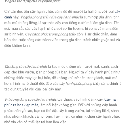
Ý nghĩa tác dụng của cây hạnh phúc
Chỉ cần đọc tên
cây hạnh phúc
cũng đủ để người ta hài lòng với loại
cây
cảnh
này.
Ý nghĩa phong thủy của cây hạnh phúc
là sum hợp gia đình, tình
máu mủ thiêng liêng, là sự tròn đầy cho tiếng cười mái ấm gia đình. Tên
gọi, màu sắc của
cây hạnh phúc
gợi sự tin tưởng, hi vọng và mang đến
sự bình yên.
Cây hạnh phúc trong phong thủy
còn là sự chắc chắn, đảm
bảo cho cuộc sống các thành viên trong gia đình tránh những vận xui và
điều không lành.
Tác dụng của cây hạnh phúc
là tạo một không gian tươi mát, xanh, sạch
đẹp cho khu vườn, gian phòng của bạn. Người ta ví
cây hạnh phúc
như
những chiếc máy lọc bụi bẩn, để không khí trở nên trong lành, mát mẻ
hơn. Tính nghệ thuật độc đáo của
cây hạnh phúc phong thủy
cũng chính là
tác dụng tuyệt vời của loại cây này.
Vị trí ứng dụng của cây hạnh phúc
tùy thuộc vào hình dáng cây.
Cây hạnh
phúc ra hoa đẹp mắt
, làm nổi bật không gian. Đối với những
cây hạnh
phú
c thân gỗ cao, bạn có thể đặt cây trong vườn, tại những lối đi, sảnh
nhà, phòng khách, văn phòng. Tuy nhiên, có những chậu
cây hạnh phúc
nhỏ xin vẫn có thể đặt tại bàn làm việc.