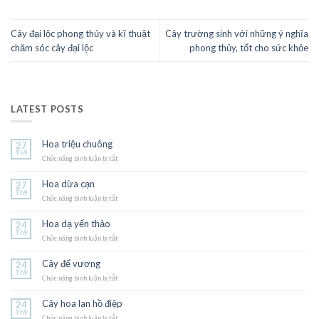
Cây đại lộc phong thủy và kĩ thuật
Cây trường sinh với những ý nghĩa
chăm sóc cây đại lộc
phong thủy, tốt cho sức khỏe
LATEST POSTS
Hoa triệu chuông
27
Th9
Chức năng bình luận bị tắt
ở
Hoa
triệu
Hoa dừa cạn
27
chuông
Th9
Chức năng bình luận bị tắt
ở
Hoa
dừa
Hoa dạ yến thảo
24
cạn
Th9
Chức năng bình luận bị tắt
ở
Hoa
dạ
Cây đế vương
24
yến
Th9
Chức năng bình luận bị tắt
thảo
ở
Cây
đế
Cây hoa lan hồ điệp
24
vương
Th9
Chức năng bình luận bị tắt
ở