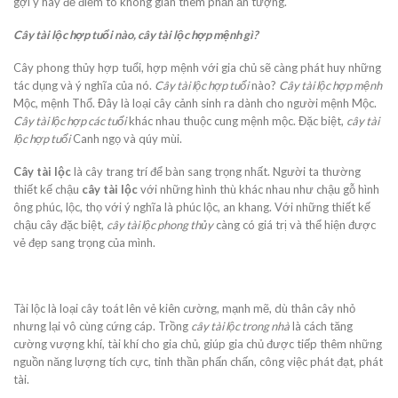
gợi ý hay để điểm tô không gian thêm phần ấn tượng.
Cây tài lộc hợp tuổi nào, cây tài lộc hợp mệnh gì?
Cây phong thủy hợp tuổi, hợp mệnh với gia chủ sẽ càng phát huy những
tác dụng và ý nghĩa của nó.
Cây tài lộc hợp tuổi
nào?
Cây tài lộc hợp mệnh
Mộc, mệnh Thổ. Đây là loại cây cảnh sinh ra dành cho người mệnh Mộc.
Cây tài lộc hợp các tuổi
khác nhau thuộc cung mệnh mộc. Đặc biệt,
cây tài
lộc hợp tuổi
Canh ngọ và qúy mùi.
Cây tài lộc
là cây trang trí để bàn sang trọng nhất. Người ta thường
thiết kế chậu
cây tài lộc
với những hình thù khác nhau như chậu gỗ hình
ông phúc, lộc, thọ với ý nghĩa là phúc lộc, an khang. Với những thiết kế
chậu cây đặc biệt,
cây tài lộc phong thủy
càng có giá trị và thể hiện được
vẻ đẹp sang trọng của mình.
Tài lộc là loại cây toát lên vẻ kiên cường, mạnh mẽ, dù thân cây nhỏ
nhưng lại vô cùng cứng cáp. Trồng
cây tài lộc trong nhà
là cách tăng
cường vượng khí, tài khí cho gia chủ, giúp gia chủ được tiếp thêm những
nguồn năng lượng tích cực, tinh thần phấn chấn, công việc phát đạt, phát
tài.