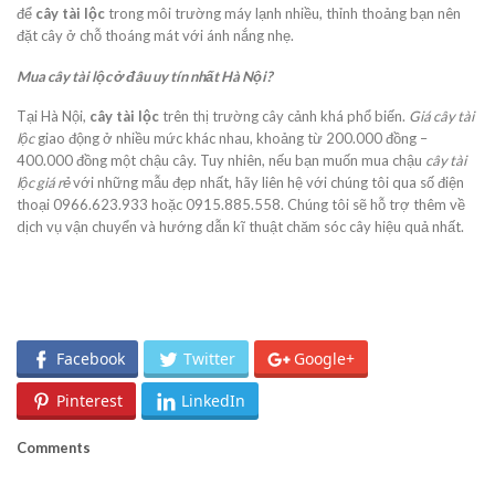
để
cây tài lộc
trong môi trường máy lạnh nhiều, thỉnh thoảng bạn nên
đặt cây ở chỗ thoáng mát với ánh nắng nhẹ.
Mua cây tài lộc ở đâu uy tín nhất Hà Nội?
Tại Hà Nội,
cây tài lộc
trên thị trường cây cảnh khá phổ biến.
Giá cây tài
lộc
giao động ở nhiều mức khác nhau, khoảng từ 200.000 đồng –
400.000 đồng một chậu cây. Tuy nhiên, nếu bạn muốn mua chậu
cây tài
lộc giá rẻ
với những mẫu đẹp nhất, hãy liên hệ với chúng tôi qua số điện
thoại 0966.623.933 hoặc 0915.885.558. Chúng tôi sẽ hỗ trợ thêm về
dịch vụ vận chuyển và hướng dẫn kĩ thuật chăm sóc cây hiệu quả nhất.
Facebook
Twitter
Google+
Pinterest
LinkedIn
Comments