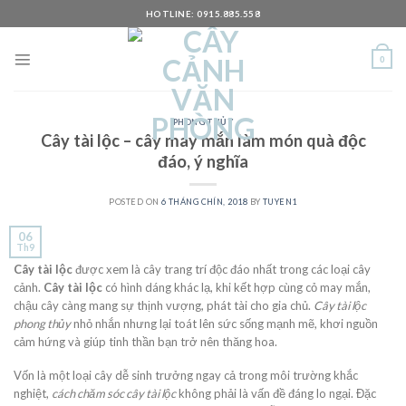
Skip
HOTLINE: 0915.885.558
to
content
0
PHONG THỦY
Cây tài lộc – cây may mắn làm món quà độc
đáo, ý nghĩa
POSTED ON
6 THÁNG CHÍN, 2018
BY
TUYEN1
06
Th9
Cây tài lộc
được xem là cây trang trí độc đáo nhất trong các loại cây
cảnh.
Cây tài lộc
có hình dáng khác lạ, khi kết hợp cùng cỏ may mắn,
chậu cây càng mang sự thịnh vượng, phát tài cho gia chủ.
Cây tài lộc
phong thủy
nhỏ nhắn nhưng lại toát lên sức sống mạnh mẽ, khơi nguồn
cảm hứng và giúp tinh thần bạn trở nên thăng hoa.
Vốn là một loại cây dễ sinh trưởng ngay cả trong môi trường khắc
nghiệt,
cách chăm sóc cây tài lộc
không phải là vấn đề đáng lo ngại. Đặc