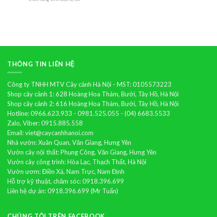
Cây
hoa
lan
hồ
điệp
THÔNG TIN LIÊN HỆ
Công ty TNHH MTV Cây cảnh Hà Nội - MST: 0105573223
Shop cây cảnh 1: 628 Hoàng Hoa Thám, Bưởi, Tây Hồ, Hà Nội
Shop cây cảnh 2: 616 Hoàng Hoa Thám, Bưởi, Tây Hồ, Hà Nội
Hotline: 0966.623.933 - 0981.525.055 - (04) 6683.5533
Zalo, Viber: 0915.885.558
Email: viet@caycanhhanoi.com
Nhà vườn: Xuân Quan, Văn Giang, Hưng Yên
Vườn cây nội thất: Phụng Công, Văn Giang, Hưng Yên
Vườn cây công trình: Hòa Lạc, Thạch Thất, Hà Nội
Vườn ươm: Điền Xá, Nam Trực, Nam Định
Hỗ trợ kỹ thuật, chăm sóc: 0918.396.699
Liên hệ dự án: 0918.396.699 (Mr Tuấn)
CHÚNG TÔI TRÊN FACEBOOK