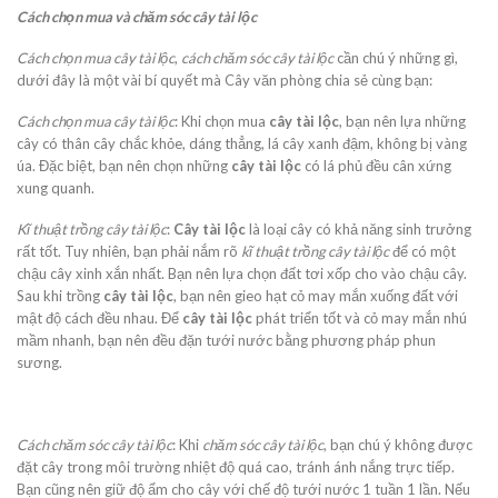
Cách chọn mua và chăm sóc cây tài lộc
Cách chọn mua cây tài lộc
,
cách chăm sóc cây tài lộc
cần chú ý những gì,
dưới đây là một vài bí quyết mà Cây văn phòng chia sẻ cùng bạn:
Cách chọn mua cây tài lộc
: Khi chọn mua
cây tài lộc
, bạn nên lựa những
cây có thân cây chắc khỏe, dáng thẳng, lá cây xanh đậm, không bị vàng
úa. Đặc biệt, bạn nên chọn những
cây tài lộc
có lá phủ đều cân xứng
xung quanh.
Kĩ thuật trồng cây tài lộc
:
Cây tài lộc
là loại cây có khả năng sinh trưởng
rất tốt. Tuy nhiên, bạn phải nắm rõ
kĩ thuật trồng cây tài lộc
để có một
chậu cây xinh xắn nhất. Bạn nên lựa chọn đất tơi xốp cho vào chậu cây.
Sau khi trồng
cây tài lộc
, bạn nên gieo hạt cỏ may mắn xuống đất với
mật độ cách đều nhau. Để
cây tài lộc
phát triển tốt và cỏ may mắn nhú
mầm nhanh, bạn nên đều đặn tưới nước bằng phương pháp phun
sương.
Cách chăm sóc cây tài lộc
: Khi
chăm sóc cây tài lộc
, bạn chú ý không được
đặt cây trong môi trường nhiệt độ quá cao, tránh ánh nắng trực tiếp.
Bạn cũng nên giữ độ ẩm cho cây với chế độ tưới nước 1 tuần 1 lần. Nếu