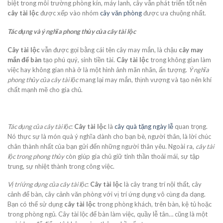
biệt trong môi trường phòng kín, máy lanh, cây vẫn phát triển tốt nên
cây tài lộc
được xếp vào nhóm
cây văn phòng
được ưa chuộng nhất.
Tác dụng và ý nghĩa phong thủy của cây tài lộc
Cây tài lộc
vẫn được gọi bằng cái tên cây may mắn, là chậu
cây may
mắn để bàn
tạo phú quý, sinh tiền tài.
Cây tài lộc
trong không gian làm
việc hay không gian nhà ở là một hình ảnh mãn nhãn, ấn tượng.
Ý nghĩa
phong thủy của cây tài lộc
mang lại may mắn, thịnh vượng và tạo nên khí
chất mạnh mẽ cho gia chủ.
Tác dụng của cây tài lộc
:
Cây tài lộc
là
cây quà tặng ngày lễ
quan trọng.
Nó thực sự là món quà ý nghĩa dành cho bạn bè, người thân, là lời chúc
chân thành nhất của bạn gửi đến những người thân yêu. Ngoài ra,
cây tài
lộc trong phong thủy
còn giúp gia chủ giữ tinh thần thoải mái, sự tập
trung, sự nhiệt thành trong công việc.
Vị trí ứng dụng của cây tài lộc
:
Cây tài lộc
là cây trang trí nội thất, cây
cảnh để bàn, cây cảnh văn phòng với vị trí ứng dụng vô cùng đa dạng.
Bạn có thể sử dụng
cây tài lộc
trong phòng khách, trên bàn, kệ tủ hoặc
trong phòng ngủ. Cây tài lộc để bàn làm việc, quầy lễ tân… cũng là một