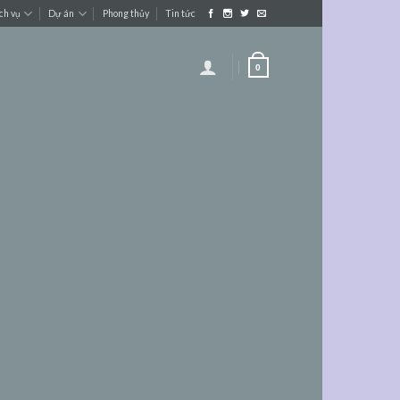
ch vụ
Dự án
Phong thủy
Tin tức
0