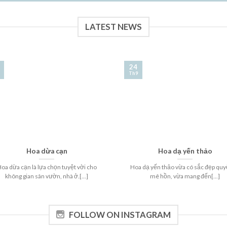
LATEST NEWS
24
Th9
Hoa dừa cạn
Hoa dạ yến thảo
oa dừa cạn là lựa chọn tuyệt vời cho
Hoa dạ yến thảo vừa có sắc đẹp quy
không gian sân vườn, nhà ở.[...]
mê hồn, vừa mang đến[...]
FOLLOW ON INSTAGRAM