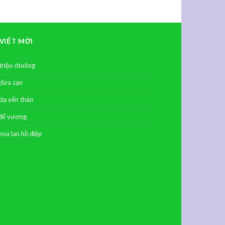
 VIẾT MỚI
triệu chuông
dừa cạn
dạ yến thảo
đế vương
hoa lan hồ điệp