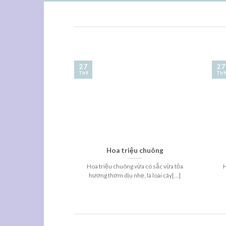
27
27
Th9
Th9
Hoa triệu chuông
Hoa triệu chuông vừa có sắc vừa tỏa
H
hương thơm dịu nhẹ, là loài cây[...]