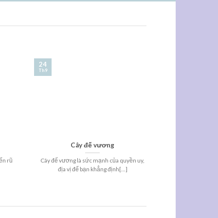
24
24
Th9
Th9
Cây đế vương
Cây hoa
ến rũ
Cây đế vương là sức mạnh của quyền uy,
Cây hoa lan hồ đi
địa vị để bạn khẳng định[...]
màu nổi b