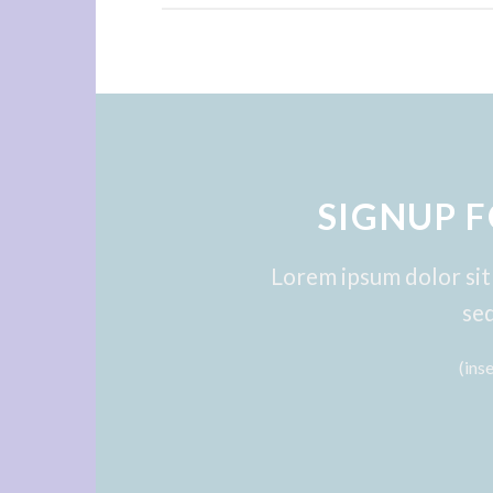
SIGNUP 
Lorem ipsum dolor sit 
se
(ins