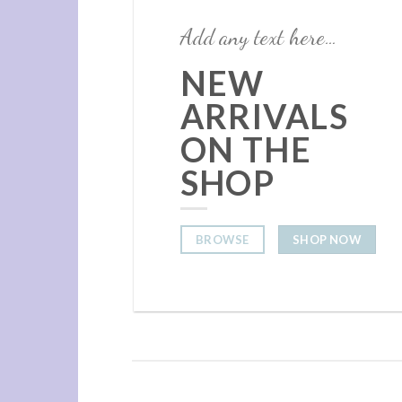
Add any text here…
NEW
ARRIVALS
ON THE
SHOP
BROWSE
SHOP NOW