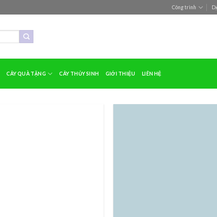
Công trình
Dị
CÂY QUÀ TẶNG
CÂY THỦY SINH
GIỚI THIỆU
LIÊN HỆ