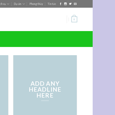
ch vụ
Dự án
Phong thủy
Tin tức
0
ADD ANY
HEADLINE
HERE