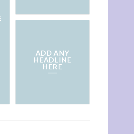
E
ADD ANY
HEADLINE
HERE