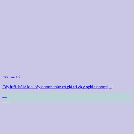
Cây lưỡi hổ
Cây lưỡi hổ là loại cây phong thủy có giá trị và ý nghĩa phong[...]
23
Th9