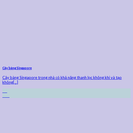
Cây bàng Singapore
Cây bàng Singapore trong nhà có khả năng thanh lọc không khí và tạo
không[...]
23
Th9