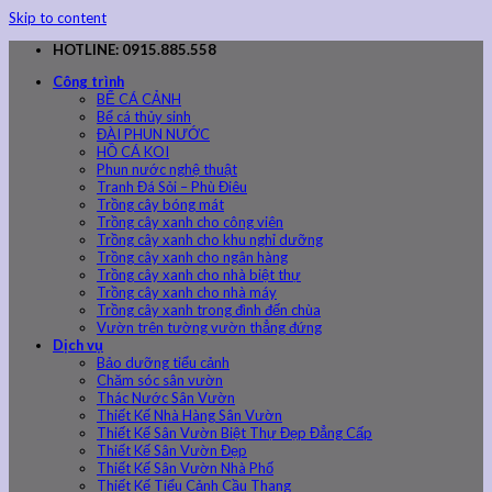
Skip to content
HOTLINE: 0915.885.558
Công trình
BỂ CÁ CẢNH
Bể cá thủy sinh
ĐÀI PHUN NƯỚC
HỒ CÁ KOI
Phun nước nghệ thuật
Tranh Đá Sỏi – Phù Điêu
Trồng cây bóng mát
Trồng cây xanh cho công viên
Trồng cây xanh cho khu nghỉ dưỡng
Trồng cây xanh cho ngân hàng
Trồng cây xanh cho nhà biệt thự
Trồng cây xanh cho nhà máy
Trồng cây xanh trong đình đến chùa
Vườn trên tường vườn thẳng đứng
Dịch vụ
Bảo dưỡng tiểu cảnh
Chăm sóc sân vườn
Thác Nước Sân Vườn
Thiết Kế Nhà Hàng Sân Vườn
Thiết Kế Sân Vườn Biệt Thự Đẹp Đẳng Cấp
Thiết Kế Sân Vườn Đẹp
Thiết Kế Sân Vườn Nhà Phố
Thiết Kế Tiểu Cảnh Cầu Thang