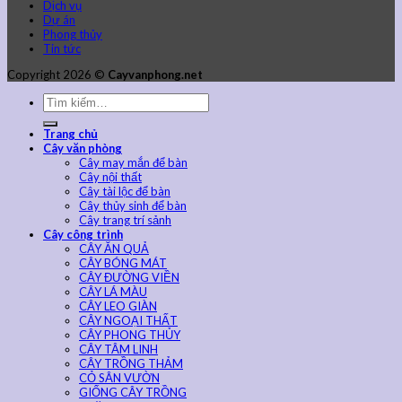
Dịch vụ
Dự án
Phong thủy
Tin tức
Copyright 2026 ©
Cayvanphong.net
Trang chủ
Cây văn phòng
Cây may mắn để bàn
Cây nội thất
Cây tài lộc để bàn
Cây thủy sinh để bàn
Cây trang trí sảnh
Cây công trình
CÂY ĂN QUẢ
CÂY BÓNG MÁT
CÂY ĐƯỜNG VIỀN
CÂY LÁ MÀU
CÂY LEO GIÀN
CÂY NGOẠI THẤT
CÂY PHONG THỦY
CÂY TÂM LINH
CÂY TRỒNG THẢM
CỎ SÂN VƯỜN
GIỐNG CÂY TRỒNG