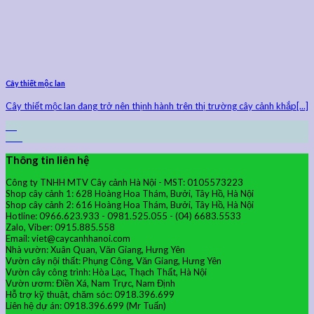
Cây thiết mộc lan
Cây thiết mộc lan đang trở nên thịnh hành trên thị trường cây cảnh khắp[...]
22
Th9
Thông tin liên hệ
Công ty TNHH MTV Cây cảnh Hà Nội - MST: 0105573223
Shop cây cảnh 1: 628 Hoàng Hoa Thám, Bưởi, Tây Hồ, Hà Nội
Shop cây cảnh 2: 616 Hoàng Hoa Thám, Bưởi, Tây Hồ, Hà Nội
Hotline: 0966.623.933 - 0981.525.055 - (04) 6683.5533
Zalo, Viber: 0915.885.558
Email: viet@caycanhhanoi.com
Nhà vườn: Xuân Quan, Văn Giang, Hưng Yên
Vườn cây nội thất: Phụng Công, Văn Giang, Hưng Yên
Vườn cây công trình: Hòa Lạc, Thạch Thất, Hà Nội
Vườn ươm: Điền Xá, Nam Trực, Nam Định
Hỗ trợ kỹ thuật, chăm sóc: 0918.396.699
Liên hệ dự án: 0918.396.699 (Mr Tuấn)