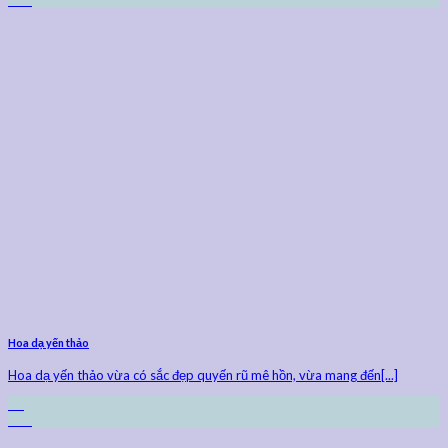
Th9
Hoa dạ yến thảo
Hoa dạ yến thảo vừa có sắc đẹp quyến rũ mê hồn, vừa mang đến[...]
24
Th9