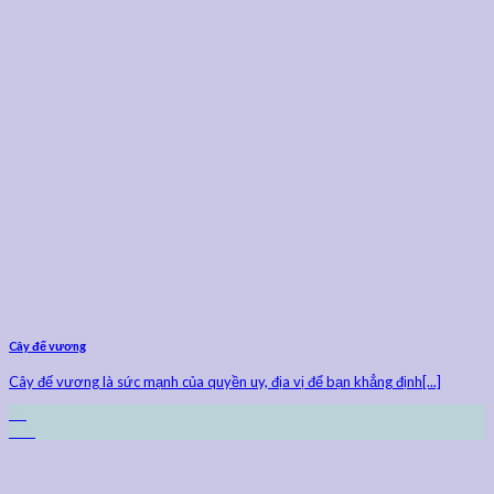
Cây đế vương
Cây đế vương là sức mạnh của quyền uy, địa vị để bạn khẳng định[...]
24
Th9