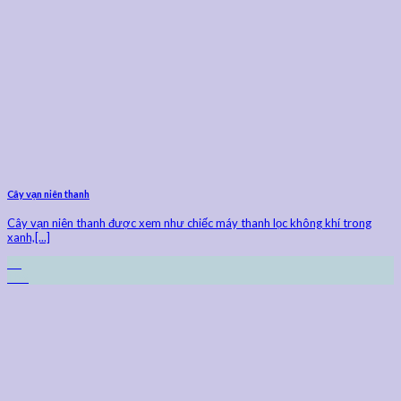
Cây vạn niên thanh
Cây vạn niên thanh được xem như chiếc máy thanh lọc không khí trong
xanh,[...]
23
Th9