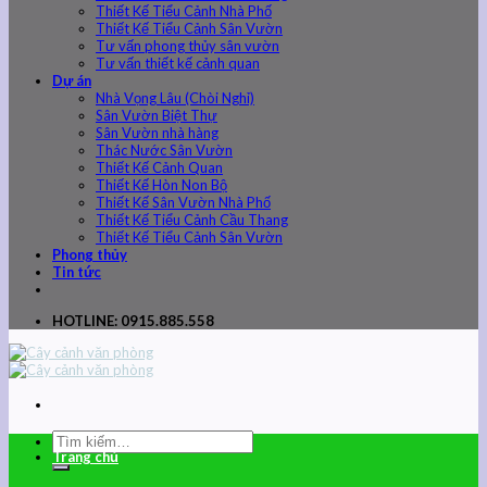
Thiết Kế Tiểu Cảnh Nhà Phố
Thiết Kế Tiểu Cảnh Sân Vườn
Tư vấn phong thủy sân vườn
Tư vấn thiết kế cảnh quan
Dự án
Nhà Vọng Lâu (Chòi Nghỉ)
Sân Vườn Biệt Thự
Sân Vườn nhà hàng
Thác Nước Sân Vườn
Thiết Kế Cảnh Quan
Thiết Kế Hòn Non Bộ
Thiết Kế Sân Vườn Nhà Phố
Thiết Kế Tiểu Cảnh Cầu Thang
Thiết Kế Tiểu Cảnh Sân Vườn
Phong thủy
Tin tức
HOTLINE: 0915.885.558
Trang chủ