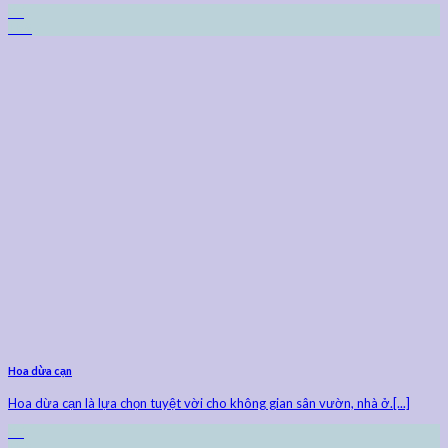
27
Th9
Hoa dừa cạn
Hoa dừa cạn là lựa chọn tuyệt vời cho không gian sân vườn, nhà ở.[...]
27